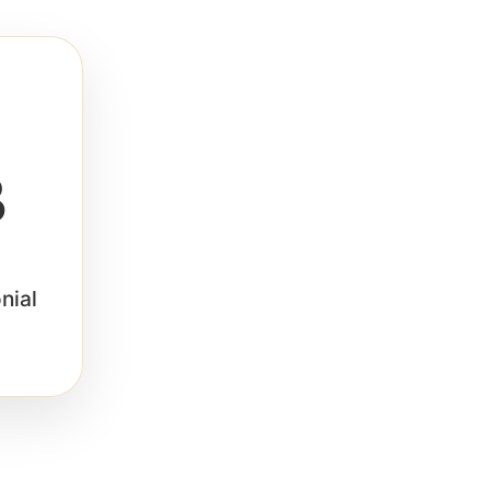
B
nial